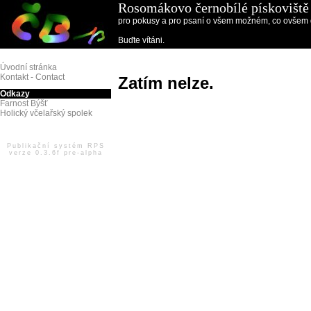
Rosomákovo černobílé pískoviště
pro pokusy a pro psaní o všem možném, co ovšem d
Buďte vítáni.
Úvodní stránka
Kontakt - Contact
Zatím nelze.
Odkazy
Farnost Býšť
Holický včelařský spolek
Publikační systém RPS
verze 0.3.6f pre-alpha