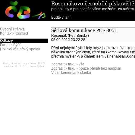
Rosomákovo černobílé pískoviště
pro pokusy a pro psaní o všem možném, co ovšem d
Buďte vítáni.
Úvodní stránka
Sériová komunikace PC - 8051
Kontakt - Contact
Rosomák (Petr Borský)
05.09.2012 23:22:28
Odkazy
Farnost Býšť
Před nějakými čtyřmi lety, když jsem rozcházel ko
Holický včelařský spolek
několika drobných chyb, které mi zkomplikovaly tuto
přetrhla myšlenky a článek jsem už nenapsal. A dne
Publikační systém RPS
Zobrazit k tisku - vše
verze 0.3.6f pre-alpha
Zobrazit k tisku - pouze obsah bez nadpisu
Vložit komentář k článku