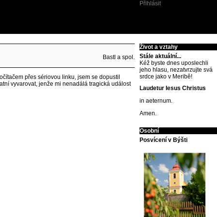
Přihlásit
Život a vztahy
Stále aktuální...
Bastl a spol.
Kéž byste dnes uposlechli
jeho hlasu, nezatvrzujte svá
srdce jako v Meribě!
ítačem přes sériovou linku, jsem se dopustil
atní vyvarovat, jenže mi nenadálá tragická událost
Laudetur Iesus Christus
in aeternum.
Amen.
Osobní
Posvícení v Býšti