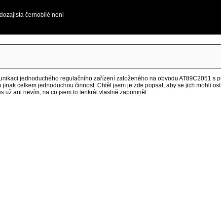
ozajista černobílé není
munikaci jednoduchého regulačního zařízení založeného na obvodu AT89C2051 s poč
 jinak celkem jednoduchou činnost. Chtěl jsem je zde popsat, aby se jich mohli ost
s už ani nevím, na co jsem to tenkrát vlastně zapomněl...