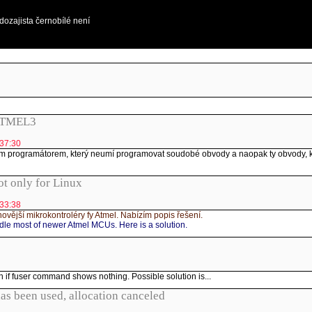
ozajista černobílé není
PATMEL3
:37:30
lým programátorem, který neumí programovat soudobé obvody a naopak ty obvody, kt
 only for Linux
:33:38
jší mikrokontroléry fy Atmel. Nabízím popis řešení.
e most of newer Atmel MCUs. Here is a solution.
 if fuser command shows nothing. Possible solution is...
as been used, allocation canceled