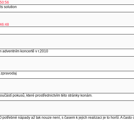
:50:56
ts solution
:46:48
m adventním koncertě v r.2010
 zpravodaj
součástí pokusů, které prostřednictvím této stránky konám.
otřebné nápady až tak nouze není, s časem k jejich realizaci je to horší. A často chy